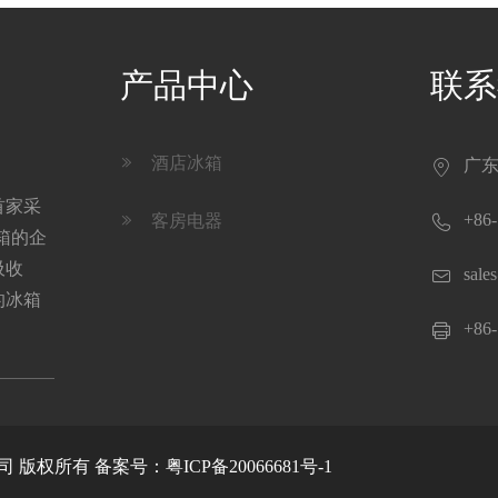
产品中心
联系
酒店冰箱

广东

首家采

+86-
客房电器

箱的企
吸收

sale
的冰箱

+86-
限公司 版权所有
备案号：粤ICP备20066681号-1