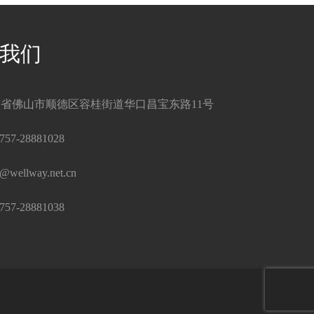
我们
省佛山市顺德区容桂街道华口昌宝东路11号
757-28881028
s@wellway.net.cn
757-28881038