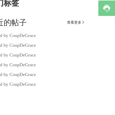
门标签

近的帖子
查看更多

d by CoupDeGrace
d by CoupDeGrace
d by CoupDeGrace
d by CoupDeGrace
d by CoupDeGrace
d by CoupDeGrace