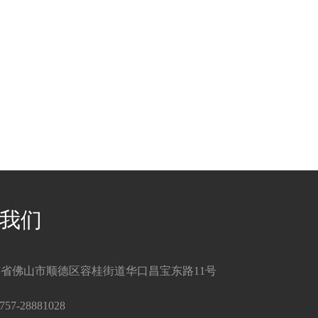
我们
省佛山市顺德区容桂街道华口昌宝东路11号
757-28881028