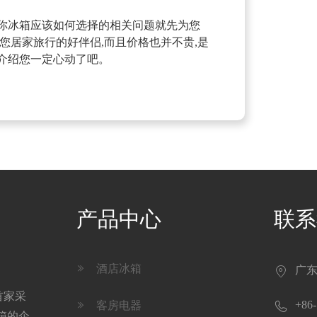
房迷你冰箱应该如何选择的相关问题就先为您
您居家旅行的好伴侣,而且价格也并不贵,是
介绍您一定心动了吧。
产品中心
联系
酒店冰箱

广东

首家采

+86-
客房电器

箱的企