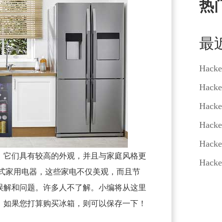
热
最
Hacke
Hacke
Hacke
Hacke
Hacke
。它们具有较高的外观，并且与家庭风格更
Hacke
入式家用电器，这些家电不仅美观，而且节
误解和问题。许多人不了解。小编将从这里
，如果您打算购买冰箱，则可以保存一下！