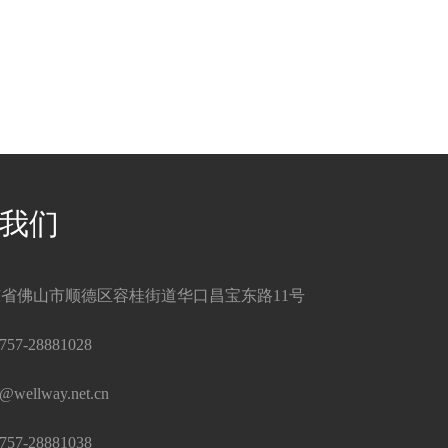
我们
省佛山市顺德区容桂街道华口昌宝东路11号
757-28881028
s@wellway.net.cn
757-28881038