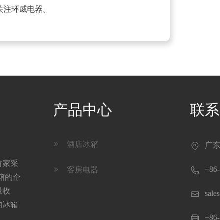
关注环威电器。
产品中心
联系
酒店冰箱

广东

首家采

+86-
客房电器

箱的企
吸收

sale
的冰箱

+86-